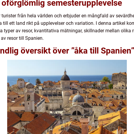
n oförglömlig semesterupplevelse
turister från hela världen och erbjuder en mångfald av sevärdhete
 till ett land rikt på upplevelser och variation. I denna artikel k
ika typer av resor, kvantitativa mätningar, skillnader mellan olik
av resor till Spanien.
dlig översikt över ”åka till Spanien