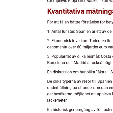
exempelvis Rioja eller Baskien kan va
Kvantitativa mätning
För att få en bättre förståelse för be
1. Antal turister: Spanien är ett av de
2. Ekonomisk inverkan: Turismen är e
genomsnitt över 60 miljarder euro var
3. Popularitet av olika resmål: Costa
Barcelona och Madrid är också högt 
En diskussion om hur olika ”åka till S
De olika typerna av resor till Spanie
underhållning på stranden, medan en s
ger besökarna möjlighet att uppleva 
läckerheter.
En historisk genomgång av för- och n