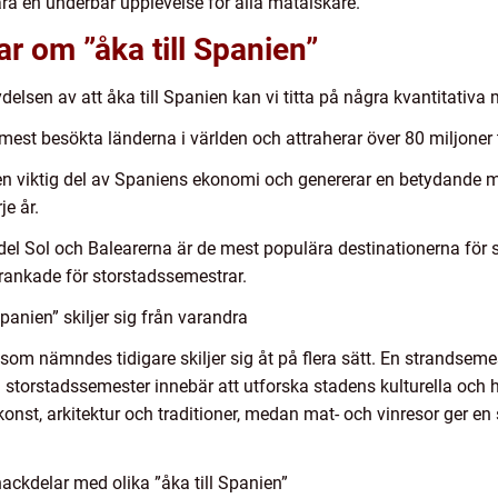
ra en underbar upplevelse för alla matälskare.
ar om ”åka till Spanien”
tydelsen av att åka till Spanien kan vi titta på några kvantitativa
 mest besökta länderna i världen och attraherar över 80 miljoner tu
n viktig del av Spaniens ekonomi och genererar en betydande mä
je år.
 del Sol och Balearerna är de mest populära destinationerna för
rankade för storstadssemestrar.
panien” skiljer sig från varandra
n som nämndes tidigare skiljer sig åt på flera sätt. En strandse
torstadssemester innebär att utforska stadens kulturella och hi
konst, arkitektur och traditioner, medan mat- och vinresor ger e
ackdelar med olika ”åka till Spanien”