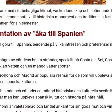
are med sitt behagliga klimat, vackra landskap och spännande k
ulserande nattliv till historiska monument och traditionella festiv
anien för sin semester.
tation av ”åka till Spanien”
n göra till Spanien, beroende på vilka intressen och preferense
några av världens bästa stränder, speciellt på Costa del Sol, Co
lklart vatten och en mängd vattensporter.
rcelona och Madrid är populära resmål för de som vill uppleva 
en spanska kulturen.
ik historia och erbjuder en mängd historiska och kulturella sevär
är man kan uppleva spansk kultur och historia på nära håll.
omi är väletablerad och landet är känt för sin goda mat och vin. 