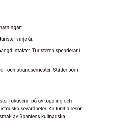
 mätningar:
rister varje år.
ngd intäkter. Turisterna spenderar i
 sol- och strandsemester. Städer som
mester fokuserar på avkoppling och
storiska sevärdheter. Kulturella resor
n smak av Spaniens kulinariska