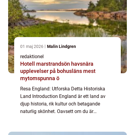
01 maj 2026
Malin Lindgren
redaktionel
Hotell marstrandsön havsnära
upplevelser på bohusläns mest
mytomspunna ö
Resa England: Utforska Detta Historiska
Land Introduction England är ett land av
djup historia, rik kultur och betagande
naturlig skönhet. Oavsett om du är
intresserad av konst, historia, sport eller bara
avkoppling, erbjuder England något för alla.
...