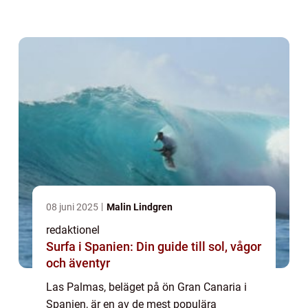
stränder och rika kultur är det inte svårt att
förstå varför så många resenärer väljer att
fl...
08 juni 2025
Malin Lindgren
redaktionel
Surfa i Spanien: Din guide till sol, vågor
och äventyr
Las Palmas, beläget på ön Gran Canaria i
Spanien, är en av de mest populära