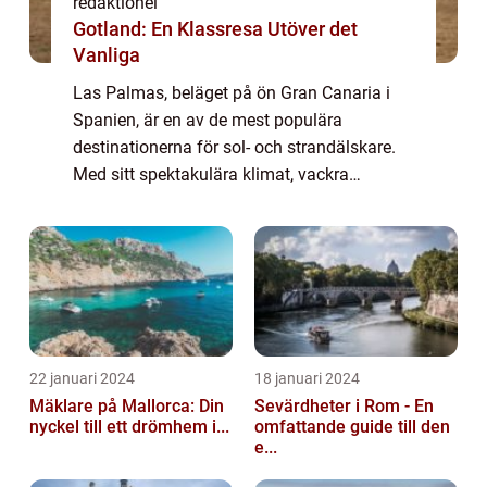
redaktionel
Gotland: En Klassresa Utöver det
Vanliga
Las Palmas, beläget på ön Gran Canaria i
Spanien, är en av de mest populära
destinationerna för sol- och strandälskare.
Med sitt spektakulära klimat, vackra
stränder och rika kultur är det inte svårt att
förstå varför så många resenärer väljer att
fl...
22 januari 2024
18 januari 2024
Mäklare på Mallorca: Din
Sevärdheter i Rom - En
nyckel till ett drömhem i...
omfattande guide till den
e...