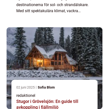
destinationerna för sol- och strandälskare.
Med sitt spektakulära klimat, vackra
stränder och rika kultur är det inte svårt att
förstå varför så många resenärer väljer att
fl...
02 juni 2025
Sofia Blom
redaktionel
Stugor i Grövelsjön: En guide till
avkoppling i fjällmiljö