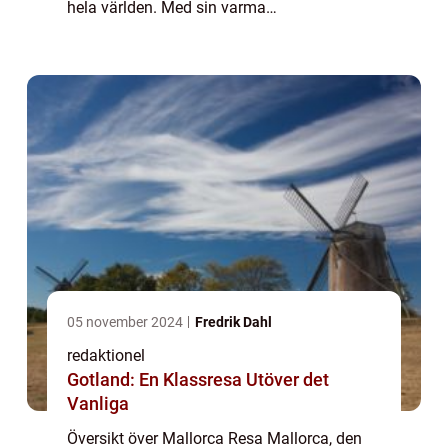
hela världen. Med sin varma
medelhavsklimat, otroliga landskap och
vackra stränder erbjuder Mallorca något för
varje typ a...
05 november 2024
Fredrik Dahl
redaktionel
Gotland: En Klassresa Utöver det
Vanliga
Översikt över Mallorca Resa Mallorca, den