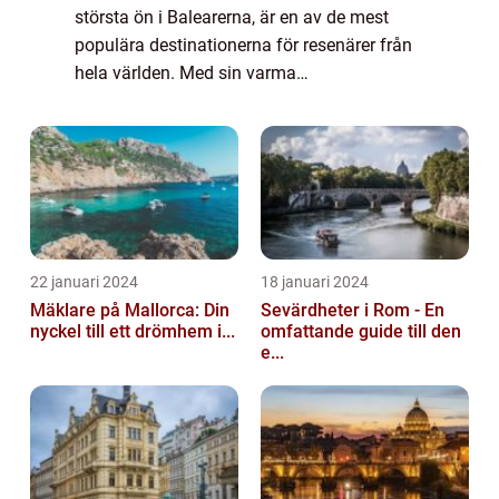
största ön i Balearerna, är en av de mest
populära destinationerna för resenärer från
hela världen. Med sin varma
medelhavsklimat, otroliga landskap och
vackra stränder erbjuder Mallorca något för
varje typ a...
22 januari 2024
18 januari 2024
Mäklare på Mallorca: Din
Sevärdheter i Rom - En
nyckel till ett drömhem i...
omfattande guide till den
e...