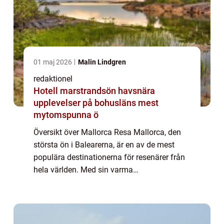
01 maj 2026
Malin Lindgren
redaktionel
Hotell marstrandsön havsnära
upplevelser på bohusläns mest
mytomspunna ö
Översikt över Mallorca Resa Mallorca, den
största ön i Balearerna, är en av de mest
populära destinationerna för resenärer från
hela världen. Med sin varma
medelhavsklimat, otroliga landskap och
vackra stränder erbjuder Mallorca något för
varje typ a...