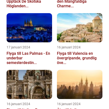
Upptäck De Skotska
den Mångfaldiga
Höglanden...
Charme...
17 januari 2024
16 januari 2024
Flyga till Las Palmas - En
Flyga till Valencia en
underbar
övergripande, grundlig
semesterdestin...
öve...
16 januari 2024
16 januari 2024