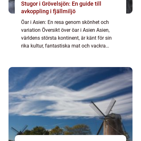
Stugor i Grövelsjön: En guide till
avkoppling i fjällmiljö
Öar i Asien: En resa genom skönhet och
variation Översikt över öar i Asien Asien,
världens största kontinent, är känt för sin
rika kultur, fantastiska mat och vackra
landskap. Bland dessa landskap finner man
en otrolig mängd öar som sträcker sig över...