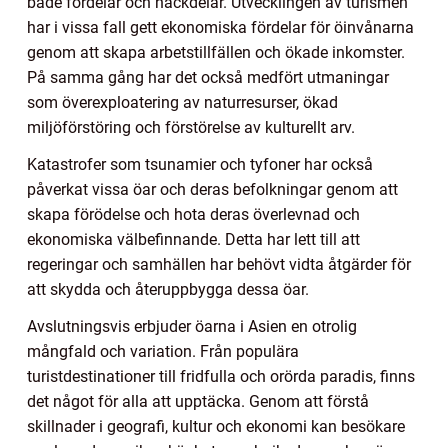
både fördelar och nackdelar. Utvecklingen av turismen
har i vissa fall gett ekonomiska fördelar för öinvånarna
genom att skapa arbetstillfällen och ökade inkomster.
På samma gång har det också medfört utmaningar
som överexploatering av naturresurser, ökad
miljöförstöring och förstörelse av kulturellt arv.
Katastrofer som tsunamier och tyfoner har också
påverkat vissa öar och deras befolkningar genom att
skapa förödelse och hota deras överlevnad och
ekonomiska välbefinnande. Detta har lett till att
regeringar och samhällen har behövt vidta åtgärder för
att skydda och återuppbygga dessa öar.
Avslutningsvis erbjuder öarna i Asien en otrolig
mångfald och variation. Från populära
turistdestinationer till fridfulla och orörda paradis, finns
det något för alla att upptäcka. Genom att förstå
skillnader i geografi, kultur och ekonomi kan besökare