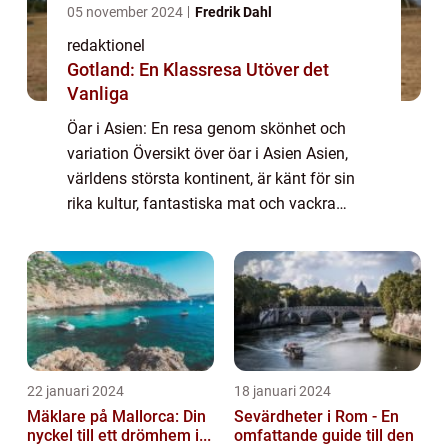
05 november 2024
Fredrik Dahl
redaktionel
Gotland: En Klassresa Utöver det
Vanliga
Öar i Asien: En resa genom skönhet och
variation Översikt över öar i Asien Asien,
världens största kontinent, är känt för sin
rika kultur, fantastiska mat och vackra
landskap. Bland dessa landskap finner man
en otrolig mängd öar som sträcker sig över...
22 januari 2024
18 januari 2024
Mäklare på Mallorca: Din
Sevärdheter i Rom - En
nyckel till ett drömhem i...
omfattande guide till den