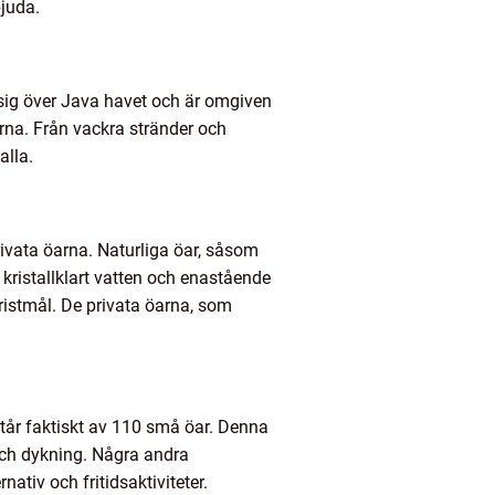
bjuda.
 sig över Java havet och är omgiven
arna. Från vackra stränder och
alla.
rivata öarna. Naturliga öar, såsom
 kristallklart vatten och enastående
ristmål. De privata öarna, som
tår faktiskt av 110 små öar. Denna
 och dykning. Några andra
iv och fritidsaktiviteter.