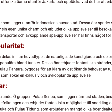
a vi utforska öarna utanför Jakarta och upptäcka vad de har att er
r som ligger utanför Indonesiens huvudstad. Dessa öar sprider
ar sin egen unika charm och erbjuder olika upplevelser till besök
ttensporter och avkopplande spa-upplevelser, här finns något för 
laritet:
delas in i tre huvudtyper: de naturliga, de konstgjorda och de p
populära bland turister. Dessa öar erbjuder fantastiska stränder,
ulau Pantara, byggdes för att klara av det ökande behovet av tu
re som söker en exklusiv och avkopplande upplevelse.
ar:
erande. Ö-gruppen Pulau Seribu, som ligger närmast staden, bes
efolkningen och erbjuder fantastiska möjligheter till snorkling
a och Pulau Tidung, som erbjuder en mängd olika boendealternat