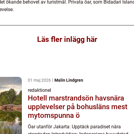
det ökande behovet av turistmål. Privata öar, som Bidadari Islan
evelse.
Läs fler inlägg här
01 maj 2026
Malin Lindgren
redaktionel
Hotell marstrandsön havsnära
upplevelser på bohusläns mest
mytomspunna ö
Öar utanför Jakarta: Upptäck paradiset nära