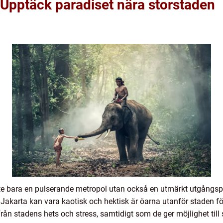
 Upptäck paradiset nära storstaden
te bara en pulserande metropol utan också en utmärkt utgångspu
Jakarta kan vara kaotisk och hektisk är öarna utanför staden fö
t från stadens hets och stress, samtidigt som de ger möjlighet 