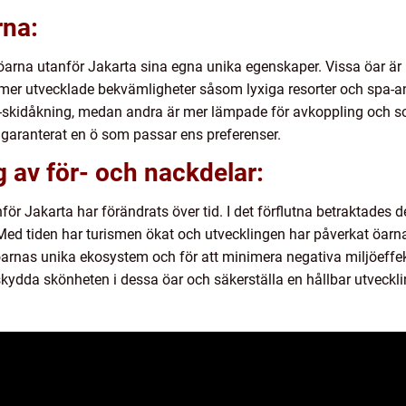
rna:
 öarna utanför Jakarta sina egna unika egenskaper. Vissa öar är
 mer utvecklade bekvämligheter såsom lyxiga resorter och spa-a
t-skidåkning, medan andra är mer lämpade för avkoppling och so
t garanterat en ö som passar ens preferenser.
 av för- och nackdelar:
ör Jakarta har förändrats över tid. I det förflutna betraktades
ed tiden har turismen ökat och utvecklingen har påverkat öarnas
 öarnas unika ekosystem och för att minimera negativa miljöeffe
 skydda skönheten i dessa öar och säkerställa en hållbar utveckli