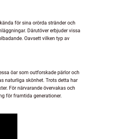
 kända för sina orörda stränder och
nläggningar. Därutöver erbjuder vissa
lbadande. Oavsett vilken typ av
 dessa öar som outforskade pärlor och
 naturliga skönhet. Trots detta har
kter. För närvarande övervakas och
ng för framtida generationer.