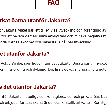
FAQ
rkat öarna utanför Jakarta?
 Jakarta, vilket har lett till en viss utveckling och förändring 
e för att bevara öarnas unika ekosystem och minska negativa mi
kydda öarnas skönhet och säkerställa hållbar utveckling.
et utanför Jakarta?
 Pulau Seribu, som ligger närmast Jakarta. Dessa öar är mycke
ter till snorkling och dykning. Det finns också många andra not
.
ns det utanför Jakarta?
anför Jakarta: naturliga öar, konstgjorda öar och privata öar. Na
h erbjuder fantastiska stränder och kristallklart vatten. Konstgj