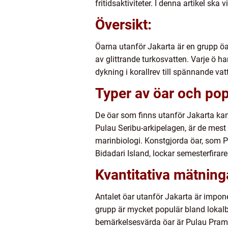
fritidsaktiviteter. I denna artikel sk
Översikt:
Öarna utanför Jakarta är en grupp öa
av glittrande turkosvatten. Varje ö h
dykning i korallrev till spännande va
Typer av öar och popu
De öar som finns utanför Jakarta kan 
Pulau Seribu-arkipelagen, är de mest 
marinbiologi. Konstgjorda öar, som P
Bidadari Island, lockar semesterfira
Kvantitativa mätning
Antalet öar utanför Jakarta är impon
grupp är mycket populär bland lokalb
bemärkelsesvärda öar är Pulau Pramuk