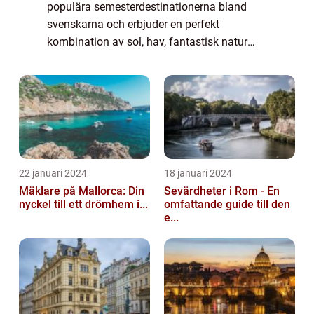
populära semesterdestinationerna bland
svenskarna och erbjuder en perfekt
kombination av sol, hav, fantastisk natur
och spännande kultur. Denna spanska ö,
belägen i Atlanten utanför Afrikas kust, är ett
par...
22 januari 2024
18 januari 2024
Mäklare på Mallorca: Din
Sevärdheter i Rom - En
nyckel till ett drömhem i...
omfattande guide till den
e...