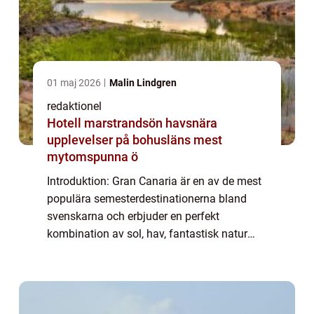
01 maj 2026
Malin Lindgren
redaktionel
Hotell marstrandsön havsnära
upplevelser på bohusläns mest
mytomspunna ö
Introduktion: Gran Canaria är en av de mest
populära semesterdestinationerna bland
svenskarna och erbjuder en perfekt
kombination av sol, hav, fantastisk natur
och spännande kultur. Denna spanska ö,
belägen i Atlanten utanför Afrikas kust, är ett
par...