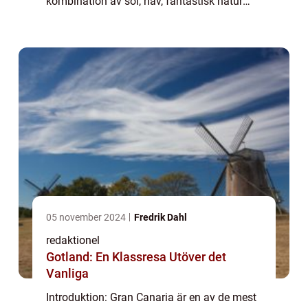
kombination av sol, hav, fantastisk natur
och spännande kultur. Denna spanska ö,
belägen i Atlanten utanför Afrikas kust, är ett
par...
05 november 2024
Fredrik Dahl
redaktionel
Gotland: En Klassresa Utöver det
Vanliga
Introduktion: Gran Canaria är en av de mest