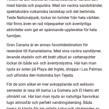
mest kända och populära. Med sin vackra sandstränder,
spektakulära vulkaniska landskap och det berömda
Teide Nationalpark, lockar ön turister från hela världen.
Här finns även en rad nöjesparker och äventyrliga
aktiviteter som ger en spännande upplevelse för hela
familjen.
Gran Canaria är en annan favoritdestination för
resenärer till Kanarieöarna. Med sina vackra sanddyner,
levande stadsliv och ett brett utbud av vattensporter
lockar ön både sol- och äventyrslystna. Här kan man
njuta av solen på Playa del Inglés, shoppa i Las Palmas
och utforska den historiska byn Tejeda.
För de som söker en mer avkopplande och exklusiv
semester är resa till öarna La Gomera och El Hierro ett
utmärkt val. Här kan man njuta av naturliga havsvikar,
lugn atmosfär och perfekt vandringsterräng. Båda
öarna är kända för sin orörda natur och utnämndes av