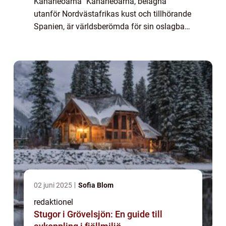
Kanarieöarna” Kanarieöarna, belägna
utanför Nordvästafrikas kust och tillhörande
Spanien, är världsberömda för sin oslagbara
kombination av vackra stränder,
imponerande naturlandskap och ett f...
02 juni 2025
Sofia Blom
redaktionel
Stugor i Grövelsjön: En guide till