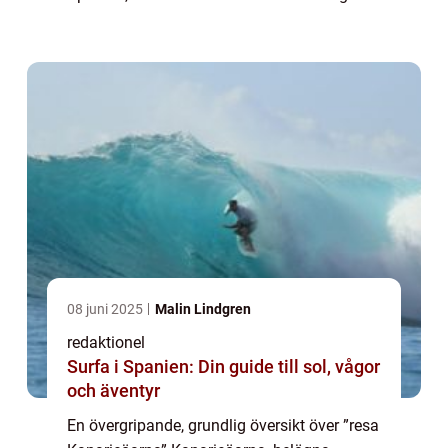
kombination av vackra stränder,
imponerande naturlandskap och ett f...
08 juni 2025
Malin Lindgren
redaktionel
Surfa i Spanien: Din guide till sol, vågor
och äventyr
En övergripande, grundlig översikt över ”resa