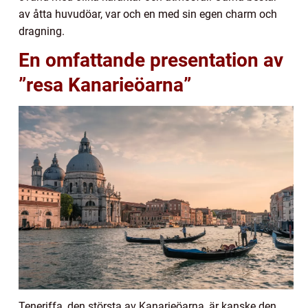
av åtta huvudöar, var och en med sin egen charm och
dragning.
En omfattande presentation av
”resa Kanarieöarna”
Teneriffa, den största av Kanarieöarna, är kanske den