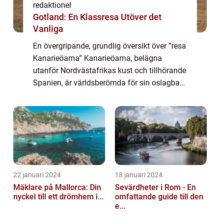
redaktionel
Gotland: En Klassresa Utöver det
Vanliga
En övergripande, grundlig översikt över ”resa
Kanarieöarna” Kanarieöarna, belägna
utanför Nordvästafrikas kust och tillhörande
Spanien, är världsberömda för sin oslagbara
kombination av vackra stränder,
imponerande naturlandskap och ett f...
22 januari 2024
18 januari 2024
Mäklare på Mallorca: Din
Sevärdheter i Rom - En
nyckel till ett drömhem i...
omfattande guide till den
e...