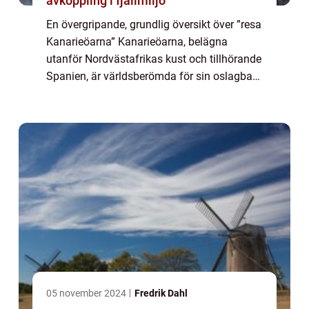
avkoppling i fjällmiljö
En övergripande, grundlig översikt över ”resa
Kanarieöarna” Kanarieöarna, belägna
utanför Nordvästafrikas kust och tillhörande
Spanien, är världsberömda för sin oslagbara
kombination av vackra stränder,
imponerande naturlandskap och ett f...
05 november 2024
Fredrik Dahl