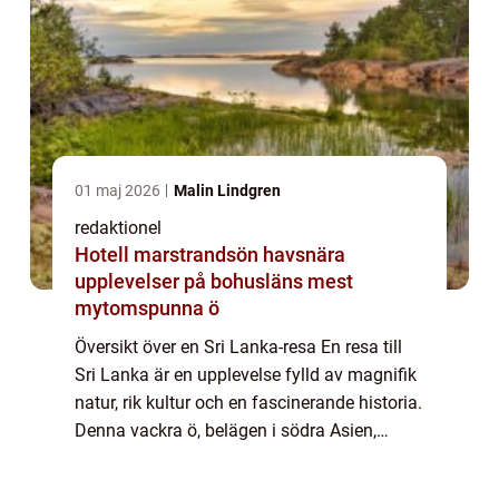
01 maj 2026
Malin Lindgren
redaktionel
Hotell marstrandsön havsnära
upplevelser på bohusläns mest
mytomspunna ö
Översikt över en Sri Lanka-resa En resa till
Sri Lanka är en upplevelse fylld av magnifik
natur, rik kultur och en fascinerande historia.
Denna vackra ö, belägen i södra Asien,
erbjuder besökare en mångfald av aktiviteter
och platser att utforska. Fr...