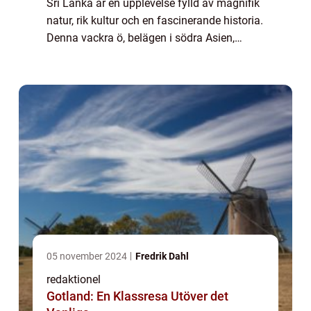
Sri Lanka är en upplevelse fylld av magnifik
natur, rik kultur och en fascinerande historia.
Denna vackra ö, belägen i södra Asien,
erbjuder besökare en mångfald av aktiviteter
och platser att utforska. Fr...
05 november 2024
Fredrik Dahl
redaktionel
Gotland: En Klassresa Utöver det