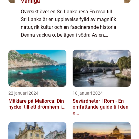
Vanliga
Översikt över en Sri Lanka-resa En resa till
Sri Lanka är en upplevelse fylld av magnifik
natur, rik kultur och en fascinerande historia.
Denna vackra ö, belägen i södra Asien,
erbjuder besökare en mångfald av aktiviteter
och platser att utforska. Fr...
22 januari 2024
18 januari 2024
Mäklare på Mallorca: Din
Sevärdheter i Rom - En
nyckel till ett drömhem i...
omfattande guide till den
e...