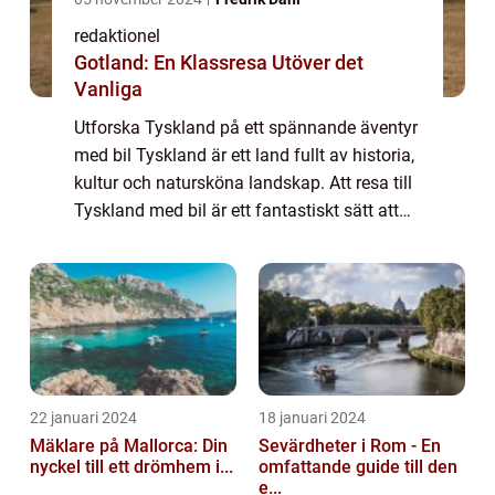
redaktionel
Gotland: En Klassresa Utöver det
Vanliga
Utforska Tyskland på ett spännande äventyr
med bil Tyskland är ett land fullt av historia,
kultur och natursköna landskap. Att resa till
Tyskland med bil är ett fantastiskt sätt att
utforska landets många sevärdheter och
uppleva den tyska gästfrihete...
22 januari 2024
18 januari 2024
Mäklare på Mallorca: Din
Sevärdheter i Rom - En
nyckel till ett drömhem i...
omfattande guide till den
e...