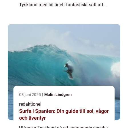
Tyskland med bil är ett fantastiskt sätt att
utforska landets många sevärdheter och
uppleva den tyska gästfrihete...
08 juni 2025
Malin Lindgren
redaktionel
Surfa i Spanien: Din guide till sol, vågor
och äventyr
Utforska Tyskland på ett spännande äventyr