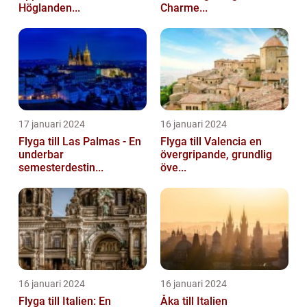
Höglanden...
Charme...
17 januari 2024
16 januari 2024
Flyga till Las Palmas - En
Flyga till Valencia en
underbar
övergripande, grundlig
semesterdestin...
öve...
16 januari 2024
16 januari 2024
Flyga till Italien: En
Åka till Italien