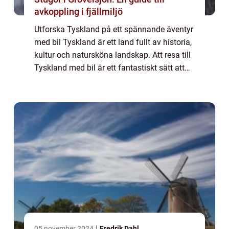
avkoppling i fjällmiljö
Utforska Tyskland på ett spännande äventyr
med bil Tyskland är ett land fullt av historia,
kultur och natursköna landskap. Att resa till
Tyskland med bil är ett fantastiskt sätt att
utforska landets många sevärdheter och
uppleva den tyska gästfrihete...
05 november 2024
Fredrik Dahl