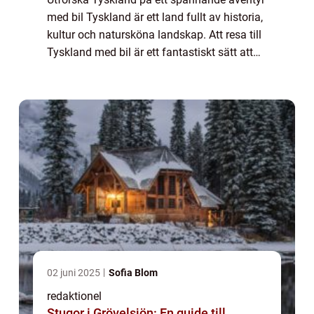
med bil Tyskland är ett land fullt av historia,
kultur och natursköna landskap. Att resa till
Tyskland med bil är ett fantastiskt sätt att
utforska landets många sevärdheter och
uppleva den tyska gästfrihete...
02 juni 2025
Sofia Blom
redaktionel
Stugor i Grövelsjön: En guide till