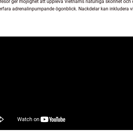
esor ger möjlighet att uppleva Vietnams naturliga skönhet och de
 erfara adrenalinpumpande ögonblick. Nackdelar kan inkludera vi