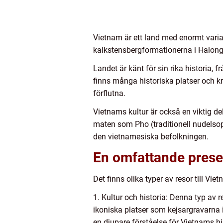
Vietnam är ett land med enormt varia
kalkstensbergformationerna i Halongbu
Landet är känt för sin rika historia,
finns många historiska platser och k
förflutna.
Vietnams kultur är också en viktig de
maten som Pho (traditionell nudelso
den vietnamesiska befolkningen.
En omfattande presen
Det finns olika typer av resor till V
1. Kultur och historia: Denna typ av 
ikoniska platser som kejsargravarna
en djupare förståelse för Vietnams his