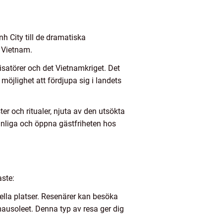
h City till de dramatiska
i Vietnam.
nisatörer och det Vietnamkriget. Det
öjlighet att fördjupa sig i landets
er och ritualer, njuta av den utsökta
änliga och öppna gästfriheten hos
aste:
rella platser. Resenärer kan besöka
ausoleet. Denna typ av resa ger dig