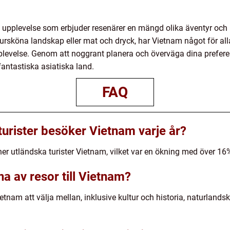
ig upplevelse som erbjuder resenärer en mängd olika äventyr och
tursköna landskap eller mat och dryck, har Vietnam något för alla. 
upplevelse. Genom att noggrant planera och överväga dina prefer
fantastiska asiatiska land.
FAQ
urister besöker Vietnam varje år?
er utländska turister Vietnam, vilket var en ökning med över 1
na av resor till Vietnam?
 Vietnam att välja mellan, inklusive kultur och historia, naturla