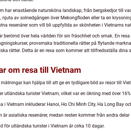
m har enastående natursköna landskap, från bergskedjor till vac
, njuta av solnedgången över Mekongfloden eller ta en kryssnin
stna resenärer som vill bli uppfyllda av skönheten i Vietnams nat
r berömd över hela världen för sin fräschhet och smak. En resa 
gningskurser, provsmaka traditionella rätter på flytande markn
ska rätter. Detta är en resa som kommer att tillfredsställa dina 
ar om resa till Vietnam
 mätningar kan hjälpa till att ge en tydligare bild av resor till V
r utländska turister Vietnam, vilket var en ökning med över 16
na i Vietnam inkluderar Hanoi, Ho Chi Minh City, Ha Long Bay o
m är asiatiska resenärer, medan resten kommer från andra delar 
 för utländska turister i Vietnam är cirka 10 dagar.