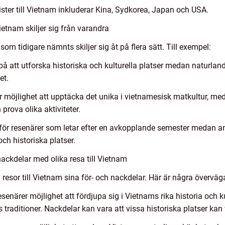
ster till Vietnam inkluderar Kina, Sydkorea, Japan och USA.
ietnam skiljer sig från varandra
som tidigare nämnts skiljer sig åt på flera sätt. Till exempel:
 på att utforska historiska och kulturella platser medan naturlan
et.
r möjlighet att upptäcka det unika i vietnamesisk matkultur, me
prova olika aktiviteter.
för resenärer som letar efter en avkopplande semester medan 
ch historiska platser.
ackdelar med olika resa till Vietnam
 resor till Vietnam sina för- och nackdelar. Här är några övervä
esenärer möjlighet att fördjupa sig i Vietnams rika historia och ku
s traditioner. Nackdelar kan vara att vissa historiska platser ka