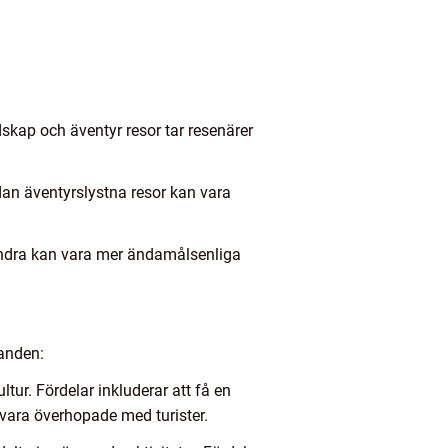
dskap och äventyr resor tar resenärer
dan äventyrslystna resor kan vara
andra kan vara mer ändamålsenliga
ganden:
ltur. Fördelar inkluderar att få en
n vara överhopade med turister.