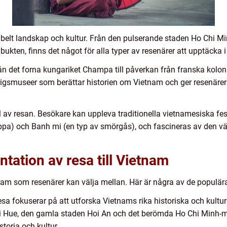
belt landskap och kultur. Från den pulserande staden Ho Chi Min
kten, finns det något för alla typer av resenärer att upptäcka 
 från det forna kungariket Champa till påverkan från franska kolo
rigsmuseer som berättar historien om Vietnam och ger resenärer m
l av resan. Besökare kan uppleva traditionella vietnamesiska fest
ppa) och Banh mi (en typ av smörgås), och fascineras av den v
tation av resa till Vietnam
ietnam som resenärer kan välja mellan. Här är några av de populär
resa fokuserar på att utforska Vietnams rika historiska och kultu
 i Hue, den gamla staden Hoi An och det berömda Ho Chi Minh-m
toria och kultur.