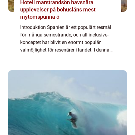
Hotell marstrandsön havsnära
upplevelser på bohusläns mest
mytomspunna ö
Introduktion Spanien är ett populärt resmål
för många semestrande, och all inclusive-
konceptet har blivit en enormt populär
valmöjlighet för resenärer i landet. I denna
artikel kommer vi att ge en grundlig översikt
över Spanien All Inclusive, beskriv...