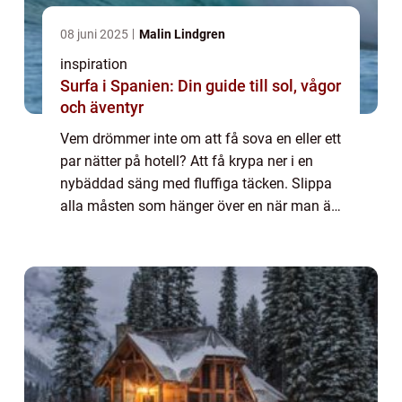
08 juni 2025
Malin Lindgren
inspiration
Surfa i Spanien: Din guide till sol, vågor
och äventyr
Vem drömmer inte om att få sova en eller ett
par nätter på hotell? Att få krypa ner i en
nybäddad säng med fluffiga täcken. Slippa
alla måsten som hänger över en när man är
hemma. Slippa gå till jobbet, slippa rådda
kompisar, aktiviteter och lekar. B...