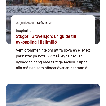
02 juni 2025
Sofia Blom
inspiration
Stugor i Grövelsjön: En guide till
avkoppling i fjällmiljö
Vem drömmer inte om att få sova en eller ett
par nätter på hotell? Att få krypa ner i en
nybäddad säng med fluffiga täcken. Slippa
alla måsten som hänger över en när man är
hemma. Slippa gå till jobbet, slippa rådda
kompisar, aktiviteter och lekar. B...