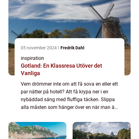
05 november 2024
Fredrik Dahl
inspiration
Gotland: En Klassresa Utöver det
Vanliga
Vem drömmer inte om att få sova en eller ett
par nätter på hotell? Att få krypa ner i en
nybäddad säng med fluffiga täcken. Slippa
alla måsten som hänger över en när man är
hemma. Slippa gå till jobbet, slippa rådda
kompisar, aktiviteter och lekar. B...