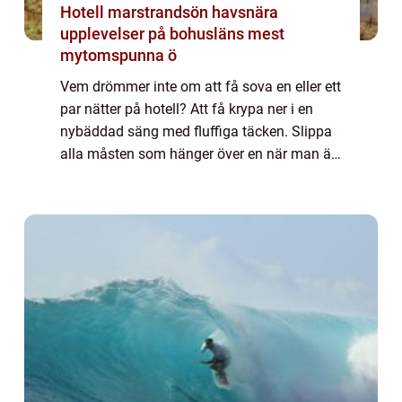
Hotell marstrandsön havsnära
upplevelser på bohusläns mest
mytomspunna ö
Vem drömmer inte om att få sova en eller ett
par nätter på hotell? Att få krypa ner i en
nybäddad säng med fluffiga täcken. Slippa
alla måsten som hänger över en när man är
hemma. Slippa gå till jobbet, slippa rådda
kompisar, aktiviteter och lekar. B...